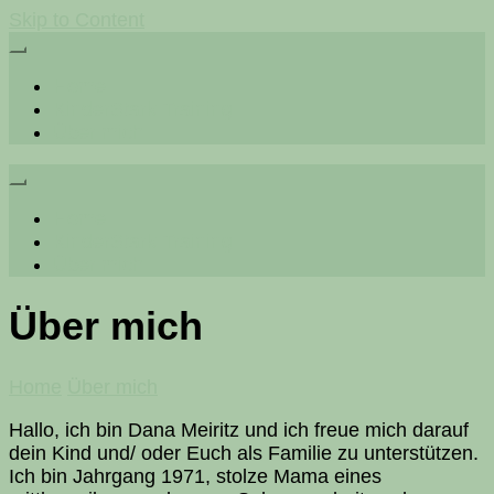
Skip to Content
Home
KinderStark Training
Über mich
Förderung sozialer Kompetenzen, Konzentration,
Training
Home
KinderStark
KinderStark Training
Über mich
Über mich
Home
Über mich
Hallo, ich bin Dana Meiritz und ich freue mich darauf
dein Kind und/ oder Euch als Familie zu unterstützen.
Ich bin Jahrgang 1971, stolze Mama eines